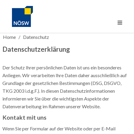
Immobiliensuche
Home
/ Datenschutz
Objektmanagement
in Bau
Datenschutzerklärung
Über Uns
in Planung
Objektmanager
Kontakt
sofort wohnen
Service
Geschichte des NÖSW
Der Schutz Ihrer persönlichen Daten ist uns ein besonderes
Management
Anliegen. Wir verarbeiten Ihre Daten daher ausschließlich auf
Grundlage der gesetzlichen Bestimmungen (DSG, DSGVO,
TKG 2003 i.d.g.F.). In diesen Datenschutzinformationen
informieren wir Sie über die wichtigsten Aspekte der
Datenverarbeitung im Rahmen unserer Website.
Kontakt mit uns
Wenn Sie per Formular auf der Website oder per E-Mail